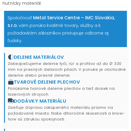
hutnícky materiál.
Spoločnosť
Metal Service Centre – IMC Slovakia,
s.r.o.
vám ponúka kvalitné tovary, služby a k
požiadavkám zákazníkov pristupuje odborne aj
ľudsky.
DELENIE MATERIÁLOV
Zabezpečujeme delenie tyčí, rúr a profilov až do Ø 330
mm na presných deliacich pílach. V ponuke je obchodné
delenie alebo presné delenie.
TVAROVÉ DELENIE PLECHOV
Ponúkame tvarové delenie plechov a tiež dosiek na
laserových strojoch.
DODÁVKY MATERIÁLU
Zaisťuje dopravu zakúpeného materiálu priamo na
požadované miesto. Naše dlhoročné skúsenosti a know-
how sú zárukou spokojnosti.