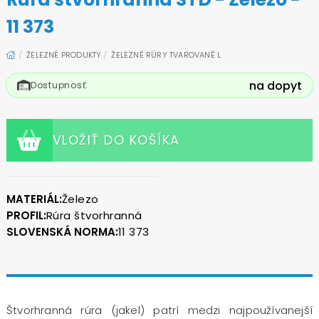
11 373
ŽELEZNÉ PRODUKTY
ŽELEZNÉ RÚRY TVAROVANÉ L
na dopyt
Dostupnosť:
VLOŽIŤ DO KOŠÍKA
MATERIÁL:
Železo
PROFIL:
Rúra štvorhranná
SLOVENSKÁ NORMA:
11 373
Štvorhranná rúra (jakel) patrí medzi najpoužívanejší