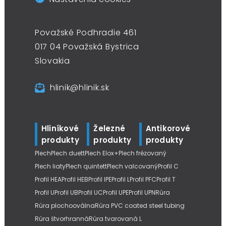
Považské Podhradie 461
017 04 Považská Bystrica
Slovakia
hlinik@hlinik.sk
Hliníkové
Železné
Antikorové
produkty
produkty
produkty
Plech
Plech duett
Plech Elox+
Plech frézovaný
Plech liaty
Plech quintett
Plech valcovaný
Profil C
Profil HEA
Profil HEB
Profil IPE
Profil L
Profil PFC
Profil T
Profil U
Profil UB
Profil UC
Profil UPE
Profil UPN
Rúra
Rúra plochooválna
Rúra PVC coated steel tubing
Rúra štvorhranná
Rúra tvarovaná L