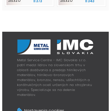
ŽELEZO
ŽELEZO
11 373
11 343
Metal Service Centre - IMC Slovakia s.r.o.
patrí medzi lídrov na slovenskom trhu v
oblasti dodávania a predaja hliníkových
materiálov, hliníkovo-bronzových
materiálov, bronzov, nerezu, ušľachtilých a
konštrukčných ocelí určených na strojársku
výrobu. Špecializuje sa na delenie
materiálov.
Nastavenia cookies