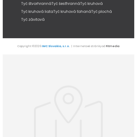
Tyč štvorhranná
Tyč šesťhranná
Tyč kruhová
Tyč kruhová liata
Tyč kruhová ťahaná
Tyč plochá
Tyč závitová
Copyright © 2026
IMC Slovakia, s.r.o.
| Internetové stránky od
Pitmedia