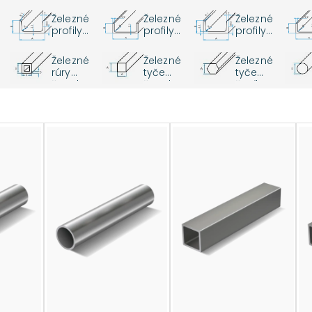
HEA
HEB
IPE
Železné
Železné
Železné
profily
profily
profily
UB
UC
UPN
Železné
Železné
Železné
rúry
tyče
tyče
an
štvorhra
štvorhra
šesťhran
nné
nné
né