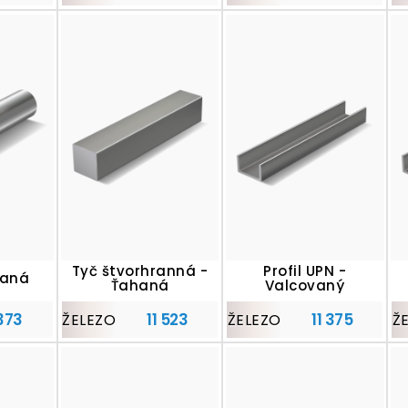
Tyč štvorhranná -
Profil UPN -
haná
Ťahaná
Valcovaný
 373
11 523
11 375
ŽELEZO
ŽELEZO
Ž