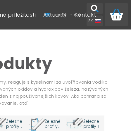
é príležitosti
Aktuality
Kontakt
hlinik@hlinik.sk
SK
EN
rodukty
ny, reaguje s kyselinami za uvoľňovania vodíka.
tovaných oxidov a hydroxidov železa, nazývaných
eden z najpoužívanejších kovov. Ako ochrana sa
vovanie, atď.
Železné
Železné
Železné
profily L
profily
profily T