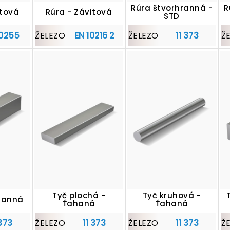
Rúra štvorhranná -
R
itová
Rúra - Závitová
STD
10255
EN 10216 2
11 373
ŽELEZO
ŽELEZO
Ž
Tyč plochá -
Tyč kruhová -
ranná
Ťahaná
Ťahaná
 373
11 373
11 373
ŽELEZO
ŽELEZO
Ž