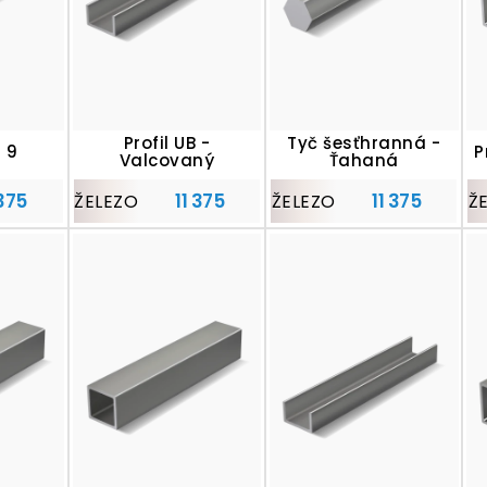
Profil UB -
Tyč šesťhranná -
- 9
P
Valcovaný
Ťahaná
 375
11 375
11 375
ŽELEZO
ŽELEZO
Ž