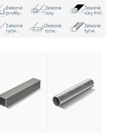
PFC
Železné
Železné
Železné
profily
rúry
rúry PVC
UPE
Železné
Železné
Železné
tyče
tyče
tyče
kruhové
ploché
závitové