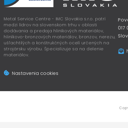
Metal Service Centre - IMC Slovakia s.r.o. patrí
Pov
medzi lídrov na slovenskom trhu v oblasti
017 
dodávania a predaja hliníkových materiálov,
Slo
hliníkovo-bronzových materiálov, bronzov, nerezu,
ušľachtilých a konštrukčných ocelí určených na
strojársku výrobu. Špecializuje sa na delenie
materiálov.
Nastavenia cookies
Cop