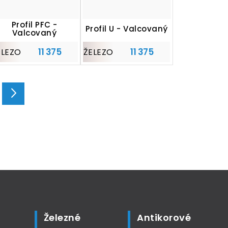
Profil PFC -
Profil U - Valcovaný
Valcovaný
11 375
11 375
ELEZO
ŽELEZO
Železné
Antikorové