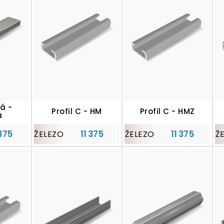
á -
Profil C - HM
Profil C - HMZ
á
 375
11 375
11 375
ŽELEZO
ŽELEZO
Ž