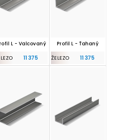
rofil L - Valcovaný
Profil L - Ťahaný
11 375
11 375
ELEZO
ŽELEZO