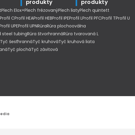
produkty
produkty
t
Plech Elox+
Plech frézovaný
Plech liaty
Plech quintett
Profil C
Profil HEA
Profil HEB
Profil IPE
Profil L
Profil PFC
Profil T
Profil U
Profil UPE
Profil UPN
Rúra
Rúra plochooválna
 steel tubing
Rúra štvorhranná
Rúra tvarovaná L
Tyč šesťhranná
Tyč kruhová
Tyč kruhová liata
haná
Tyč plochá
Tyč závitová
edia