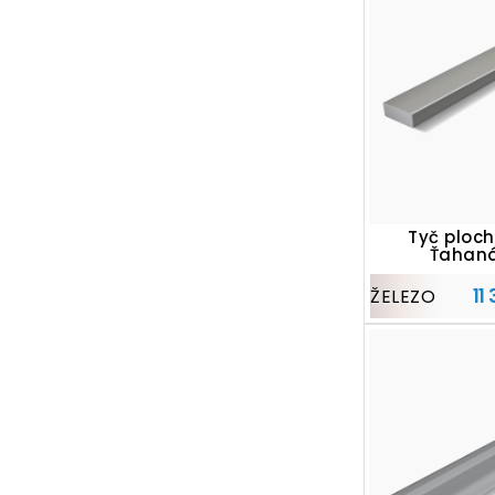
Tyč ploch
Ťahan
11
ŽELEZO