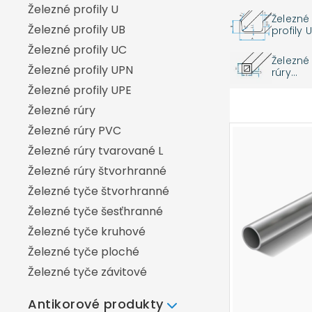
Železné profily U
Hliníkový profil U
Železné
Železné profily UB
profily U
Hliníkové rúry
Železné profily UC
Hliníkové rúry štvorhranné
Železné
Železné profily UPN
rúry
Hliníkové tyče štvorhranné
tvarov
Železné profily UPE
é L
Hliníkové tyče šesťhranné
Železné rúry
Hliníkové tyče kruhové
Železné rúry PVC
Hliníkové tyče kruhové liate
Železné rúry tvarované L
Hliníkové tyče kruhové ťahané
Železné rúry štvorhranné
Hliníkové tyče ploché
Železné tyče štvorhranné
Železné tyče šesťhranné
Železné tyče kruhové
Železné tyče ploché
Železné tyče závitové
Antikorové produkty