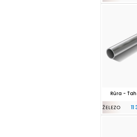
Rúra - Ťa
11
ŽELEZO