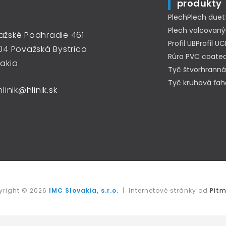
produkty
Plech
Plech duet
Plech valcovaný
ažské Podhradie 461
Profil UB
Profil UC
04 Považská Bystrica
Rúra PVC coated
vakia
Tyč štvorhranná
Tyč kruhová ťa
hlinik@hlinik.sk
yright © 2026
IMC Slovakia, s.r.o.
| Internetové stránky od
Pitm