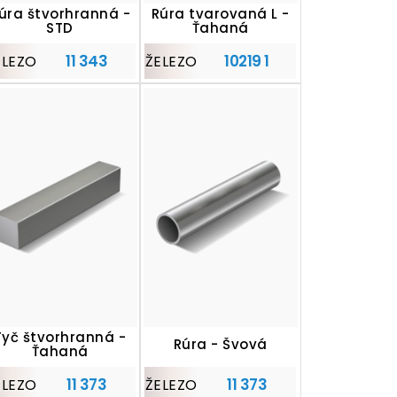
úra štvorhranná -
Rúra tvarovaná L -
STD
Ťahaná
11 343
10219 1
ELEZO
ŽELEZO
Tyč štvorhranná -
Rúra - Švová
Ťahaná
11 373
11 373
ELEZO
ŽELEZO