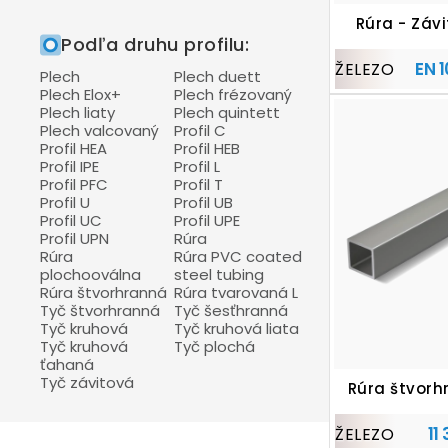
Antikorové profily C
Rúra - Záv
Podľa druhu profilu:
Antikorové profily L
EN 
ŽELEZO
Antikorové profily U
Plech
Plech duett
Plech Elox+
Plech frézovaný
Antikorové rúry
Plech liaty
Plech quintett
Plech valcovaný
Profil C
Antikorové rúry plochooválne
Profil HEA
Profil HEB
Antikorové rúry štvorhranné
Profil IPE
Profil L
Profil PFC
Profil T
Antikorové tyče štvorhranné
Profil U
Profil UB
Antikorové tyče šesťhranné
Profil UC
Profil UPE
Profil UPN
Rúra
Antikorové tyče kruhové
Rúra
Rúra PVC coated
plochooválna
steel tubing
Antikorové tyče ploché
Rúra štvorhranná
Rúra tvarovaná L
Antikorové tyče závitové
Tyč štvorhranná
Tyč šesťhranná
Tyč kruhová
Tyč kruhová liata
Tyč kruhová
Tyč plochá
ťahaná
Tyč závitová
Rúra štvorh
11
ŽELEZO