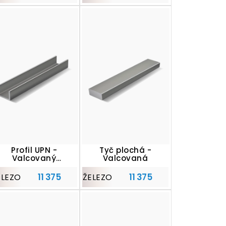
Profil UPN -
Tyč plochá -
Valcovaný
Valcovaná
pieskovaný
11 375
11 375
ELEZO
ŽELEZO