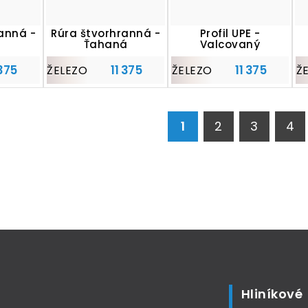
anná -
Rúra štvorhranná -
Profil UPE -
Ťahaná
Valcovaný
 375
11 375
11 375
ŽELEZO
ŽELEZO
Ž
1
2
3
4
Hliníkové