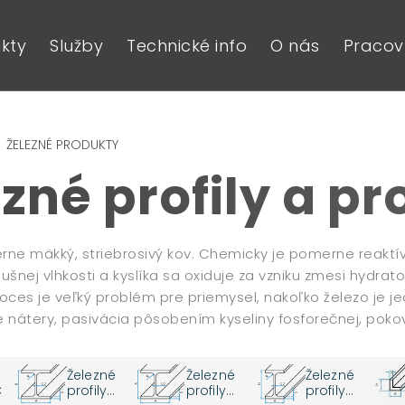
kty
Služby
Technické info
O nás
Pracovn
ŽELEZNÉ PRODUKTY
zné profily a p
rne mäkký, striebrosivý kov. Chemicky je pomerne reaktív
šnej vlhkosti a kyslíka sa oxiduje za vzniku zmesi hydra
roces je veľký problém pre priemysel, nakoľko železo je j
e nátery, pasivácia pôsobením kyseliny fosforečnej, poko
Železné
Železné
Železné
C
profily
profily
profily