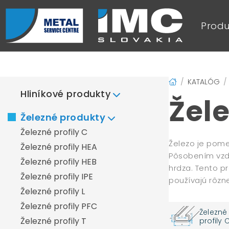
Produ
KATALÓG
Hliníkové produkty
Žele
Hliníkové plechy
Železné produkty
Hliníkové plechy duett
Železné profily C
Hliníkové plechy Elox+
Železo je pome
Železné profily HEA
Hliníkové plechy frézované
Pôsobením vzdu
Železné profily HEB
Hliníkové plechy liate
hrdza. Tento p
Železné profily IPE
používajú rôzn
Hliníkové plechy quintett
Železné profily L
Hliníkové plechy valcované
Železné profily PFC
Hliníkový profil L
Železné
Železné profily T
profily 
Hliníkový profil T