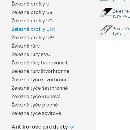
Železné profily U
Hliníkový profil U
Železné
Železné profily UB
Hliníkové rúry
rúry PV
Železné profily UC
Hliníkové rúry štvorhranné
Železné
Železné profily UPN
Hliníkové tyče štvorhranné
tyče
Železné profily UPE
závitov
Hliníkové tyče šesťhranné
Železné rúry
Hliníkové tyče kruhové
Železné rúry PVC
Hliníkové tyče kruhové liate
Železné rúry tvarované L
Hliníkové tyče kruhové ťahané
Železné rúry štvorhranné
Hliníkové tyče ploché
Železné tyče štvorhranné
Železné tyče šesťhranné
Železné tyče kruhové
Železné tyče ploché
Železné tyče závitové
Antikorové produkty