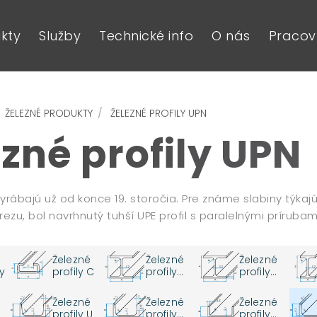
kty
Služby
Technické info
O nás
Pracovn
ŽELEZNÉ PRODUKTY
ŽELEZNÉ PROFILY UPN
zné profily UPN
 vyrábajú už od konce 19. storočia. Pre známe slabiny týk
ezu, bol navrhnutý tuhší UPE profil s paralelnými prírubam
Železné
Železné
Železné
y
profily C
profily
profily
HEA
HEB
Železné
Železné
Železné
profily U
profily
profily