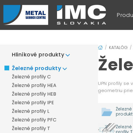
Produ
KATALÓG
Hliníkové produkty
Žele
Hliníkové plechy
Železné produkty
Hliníkové plechy duett
Železné profily C
Hliníkové plechy Elox+
UPN profily se
Železné profily HEA
Hliníkové plechy frézované
geometriu prier
Železné profily HEB
Hliníkové plechy liate
Železné profily IPE
Hliníkové plechy quintett
Železné
Železné profily L
produkt
Hliníkové plechy valcované
Železné profily PFC
Hliníkový profil L
Železné
Železné profily T
Hliníkový profil T
profily T