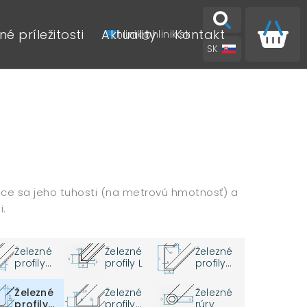
é príležitosti
Aktuality
Kontakt
hlinik@hlinik.sk
SK
EN
ajúce sa jeho tuhosti (na metrovú hmotnosť) a
i.
Železné
Železné
Železné
profily
profily L
profily
IPE
PFC
Železné
Železné
Železné
profily
profily
rúry