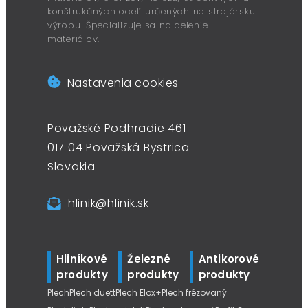
konštrukčných ocelí určených na strojársku
výrobu. Špecializuje sa na delenie
materiálov.
Nastavenia cookies
Považské Podhradie 461
017 04 Považská Bystrica
Slovakia
hlinik@hlinik.sk
Hliníkové
Železné
Antikorové
produkty
produkty
produkty
Plech
Plech duett
Plech Elox+
Plech frézovaný