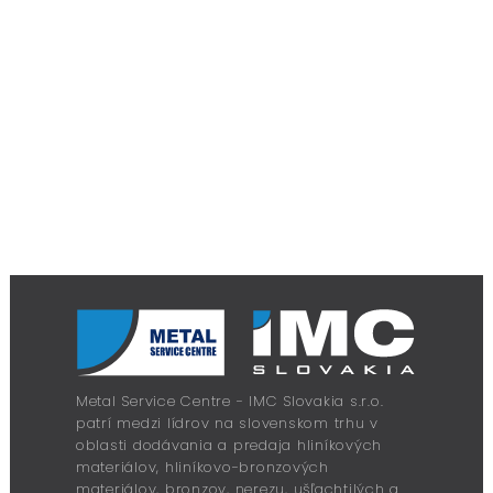
Metal Service Centre - IMC Slovakia s.r.o.
patrí medzi lídrov na slovenskom trhu v
oblasti dodávania a predaja hliníkových
materiálov, hliníkovo-bronzových
materiálov, bronzov, nerezu, ušľachtilých a