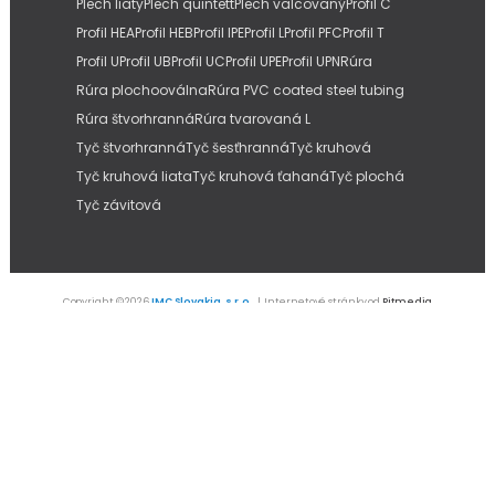
Plech liaty
Plech quintett
Plech valcovaný
Profil C
Profil HEA
Profil HEB
Profil IPE
Profil L
Profil PFC
Profil T
Profil U
Profil UB
Profil UC
Profil UPE
Profil UPN
Rúra
Rúra plochooválna
Rúra PVC coated steel tubing
Rúra štvorhranná
Rúra tvarovaná L
Tyč štvorhranná
Tyč šesťhranná
Tyč kruhová
Tyč kruhová liata
Tyč kruhová ťahaná
Tyč plochá
Tyč závitová
Copyright © 2026
IMC Slovakia, s.r.o.
| Internetové stránky od
Pitmedia