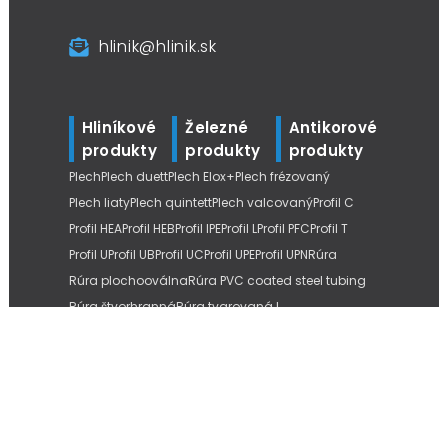
hlinik@hlinik.sk
Hliníkové
Železné
Antikorové
produkty
produkty
produkty
Plech
Plech duett
Plech Elox+
Plech frézovaný
Plech liaty
Plech quintett
Plech valcovaný
Profil C
Profil HEA
Profil HEB
Profil IPE
Profil L
Profil PFC
Profil T
Profil U
Profil UB
Profil UC
Profil UPE
Profil UPN
Rúra
Rúra plochooválna
Rúra PVC coated steel tubing
Rúra štvorhranná
Rúra tvarovaná L
Tyč štvorhranná
Tyč šesťhranná
Tyč kruhová
Tyč kruhová liata
Tyč kruhová ťahaná
Tyč plochá
Tyč závitová