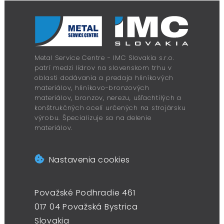
Metal Service Centre - IMC Slovakia s.r.o.
patrí medzi lídrov na slovenskom trhu v
oblasti dodávania a predaja hliníkových
materiálov, hliníkovo-bronzových
materiálov, bronzov, nerezu, ušľachtilých a
konštrukčných ocelí určených na strojársku
výrobu. Špecializuje sa na delenie
materiálov.
Nastavenia cookies
Považské Podhradie 461
017 04 Považská Bystrica
Slovakia