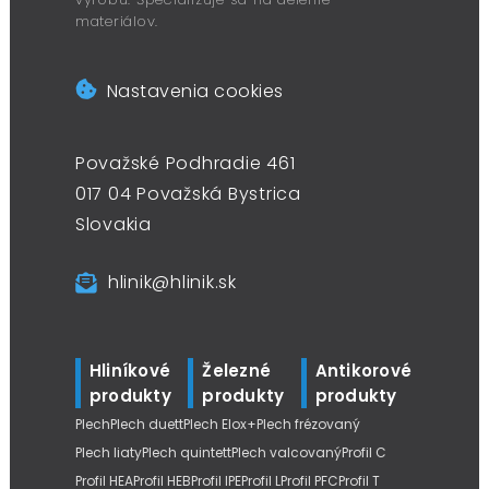
materiálov.
Nastavenia cookies
Považské Podhradie 461
017 04 Považská Bystrica
Slovakia
hlinik@hlinik.sk
Hliníkové
Železné
Antikorové
produkty
produkty
produkty
Plech
Plech duett
Plech Elox+
Plech frézovaný
Plech liaty
Plech quintett
Plech valcovaný
Profil C
Profil HEA
Profil HEB
Profil IPE
Profil L
Profil PFC
Profil T