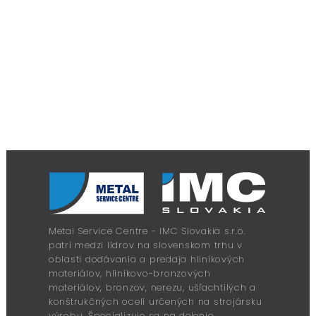
Metal Service Centre - IMC Slovakia s.r.o.
patrí medzi lídrov na slovenskom trhu v
oblasti dodávania a predaja hliníkových
materiálov, hliníkovo-bronzových
materiálov, bronzov, nerezu, ušľachtilých a
konštrukčných ocelí určených na strojársku
výrobu. Špecializuje sa na delenie