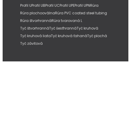
Profil U
Profil UB
Profil UC
Profil UPE
Profil UPN
Rúra
Rúra plochooválna
Rúra PVC coated steel tubing
Rúra štvorhranná
Rúra tvarovaná L
Tyč štvorhranná
Tyč šesťhranná
Tyč kruhová
Tyč kruhová liata
Tyč kruhová ťahaná
Tyč plochá
Tyč závitová
Copyright © 2026
IMC Slovakia, s.r.o.
| Internetové stránky od
Pitmedia