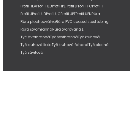
Profil HEA
Profil HEB
Profil IPE
Profil L
Profil PFC
Profil T
Profil U
Profil UB
Profil UC
Profil UPE
Profil UPN
Rúra
Rúra plochooválna
Rúra PVC coated steel tubing
Rúra štvorhranná
Rúra tvarovaná L
Tyč štvorhranná
Tyč šesťhranná
Tyč kruhová
Tyč kruhová liata
Tyč kruhová ťahaná
Tyč plochá
Tyč závitová
Copyright © 2026
IMC Slovakia, s.r.o.
| Internetové stránky od
Pitmedia