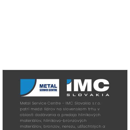
Metal Service Centre - IMC Slovakia s.r.o.
patrí medzi lídrov na slovenskom trhu v
oblasti dodávania a predaja hliníkových
materiálov, hliníkovo-bronzových
materiálov, bronzov, nerezu, ušľachtilých a