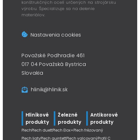
konštrukčných ocelí určených na strojársku
výrobu. Špecializuje sa na delenie
materiálov.
Nastavenia cookies
Považské Podhradie 461
017 04 Považská Bystrica
Slovakia
hlinik@hlinik.sk
Hliníkové
Železné
Antikorové
produkty
produkty
produkty
Plech
Plech duett
Plech Elox+
Plech frézovaný
Plech liaty
Plech quintett
Plech valcovaný
Profil C