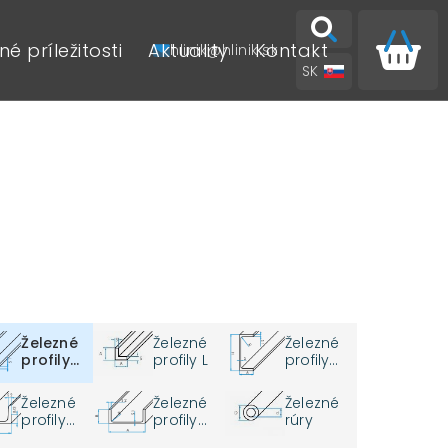
é príležitosti
Aktuality
Kontakt
hlinik@hlinik.sk
SK
EN
Železné
Železné
Železné
profily
profily L
profily
IPE
PFC
Železné
Železné
Železné
profily
profily
rúry
UPN
UPE