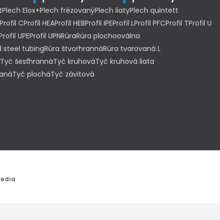
t
Plech Elox+
Plech frézovaný
Plech liaty
Plech quintett
Profil C
Profil HEA
Profil HEB
Profil IPE
Profil L
Profil PFC
Profil T
Profil U
Profil UPE
Profil UPN
Rúra
Rúra plochooválna
 steel tubing
Rúra štvorhranná
Rúra tvarovaná L
Tyč šesťhranná
Tyč kruhová
Tyč kruhová liata
haná
Tyč plochá
Tyč závitová
edia