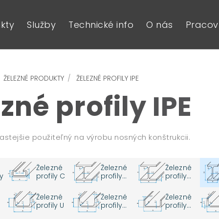
kty
Služby
Technické info
O nás
Pracovn
ŽELEZNÉ PRODUKTY
ŽELEZNÉ PROFILY IPE
zné profily IPE
ajčastejšie použiteľný na výrobu nosných konštrukcii.
Železné
Železné
Železné
y
profily C
profily
profily
HEA
HEB
Železné
Železné
Železné
profily U
profily
profily
UB
UC