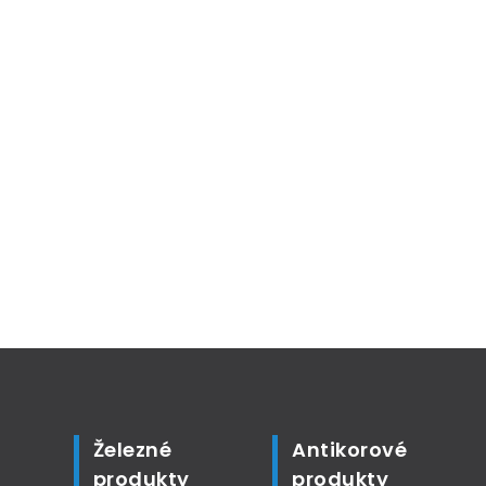
Železné
Antikorové
produkty
produkty