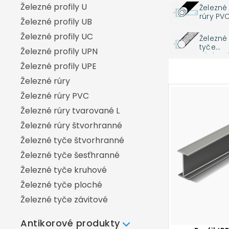
Železné profily U
Železné
Hliníkový profil U
rúry PV
Železné profily UB
Hliníkové rúry
Železné profily UC
Železné
Hliníkové rúry štvorhranné
tyče
Železné profily UPN
závitov
Hliníkové tyče štvorhranné
Železné profily UPE
Hliníkové tyče šesťhranné
Železné rúry
Hliníkové tyče kruhové
Železné rúry PVC
Hliníkové tyče kruhové liate
Železné rúry tvarované L
Hliníkové tyče kruhové ťahané
Železné rúry štvorhranné
Hliníkové tyče ploché
Železné tyče štvorhranné
Železné tyče šesťhranné
Železné tyče kruhové
Železné tyče ploché
Železné tyče závitové
Antikorové produkty