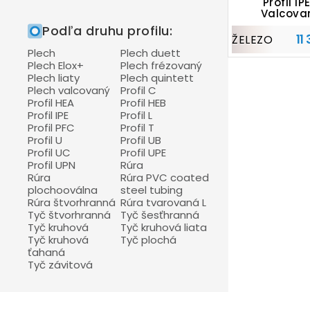
Profil IPE
Antikorové profily C
Valcova
Podľa druhu profilu:
Antikorové profily L
11
ŽELEZO
Antikorové profily U
Plech
Plech duett
Plech Elox+
Plech frézovaný
Antikorové rúry
Plech liaty
Plech quintett
Plech valcovaný
Profil C
Antikorové rúry plochooválne
Profil HEA
Profil HEB
Antikorové rúry štvorhranné
Profil IPE
Profil L
Profil PFC
Profil T
Antikorové tyče štvorhranné
Profil U
Profil UB
Antikorové tyče šesťhranné
Profil UC
Profil UPE
Profil UPN
Rúra
Antikorové tyče kruhové
Rúra
Rúra PVC coated
plochooválna
steel tubing
Antikorové tyče ploché
Rúra štvorhranná
Rúra tvarovaná L
Antikorové tyče závitové
Tyč štvorhranná
Tyč šesťhranná
Tyč kruhová
Tyč kruhová liata
Tyč kruhová
Tyč plochá
ťahaná
Tyč závitová