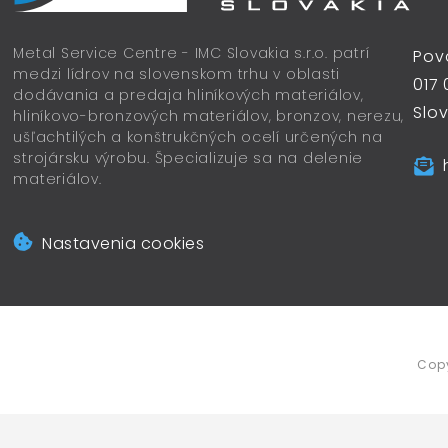
Metal Service Centre - IMC Slovakia s.r.o. patrí
Pov
medzi lídrov na slovenskom trhu v oblasti
017 
dodávania a predaja hliníkových materiálov,
Slo
hliníkovo-bronzových materiálov, bronzov, nerezu,
ušľachtilých a konštrukčných ocelí určených na
strojársku výrobu. Špecializuje sa na delenie
materiálov.
Nastavenia cookies
Cop