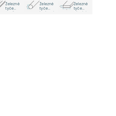
Železné
Železné
Železné
tyče
tyče
tyče
šesťhran
kruhové
ploché
né