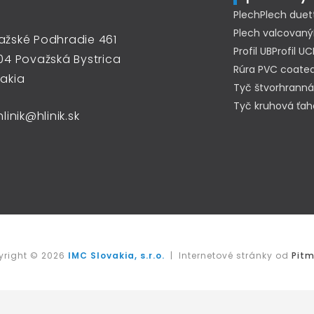
Plech
Plech duet
Plech valcovaný
ažské Podhradie 461
Profil UB
Profil UC
04 Považská Bystrica
Rúra PVC coated
vakia
Tyč štvorhranná
Tyč kruhová ťa
hlinik@hlinik.sk
yright © 2026
IMC Slovakia, s.r.o.
| Internetové stránky od
Pitm