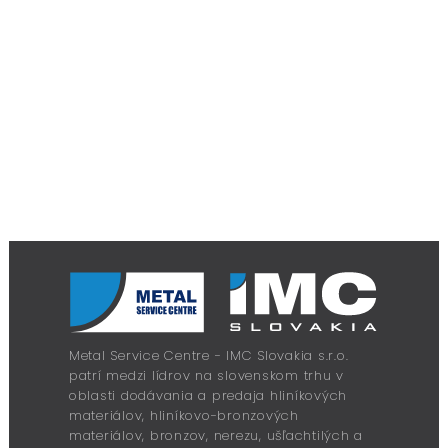
Metal Service Centre - IMC Slovakia s.r.o.
patrí medzi lídrov na slovenskom trhu v
oblasti dodávania a predaja hliníkových
materiálov, hliníkovo-bronzových
materiálov, bronzov, nerezu, ušľachtilých a