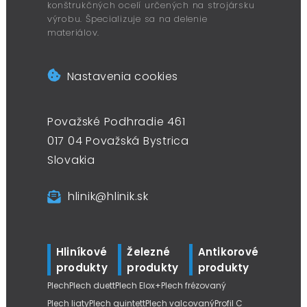
konštrukčných ocelí určených na strojársku
výrobu. Špecializuje sa na delenie
materiálov.
Nastavenia cookies
Považské Podhradie 461
017 04 Považská Bystrica
Slovakia
hlinik@hlinik.sk
Hliníkové
Železné
Antikorové
produkty
produkty
produkty
Plech
Plech duett
Plech Elox+
Plech frézovaný
Plech liaty
Plech quintett
Plech valcovaný
Profil C