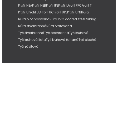
Profil HEA
Profil HEB
Profil IPE
Profil L
Profil PFC
Profil T
Profil U
Profil UB
Profil UC
Profil UPE
Profil UPN
Rúra
Rúra plochooválna
Rúra PVC coated steel tubing
Rúra štvorhranná
Rúra tvarovaná L
Tyč štvorhranná
Tyč šesťhranná
Tyč kruhová
Tyč kruhová liata
Tyč kruhová ťahaná
Tyč plochá
Tyč závitová
Copyright © 2026
IMC Slovakia, s.r.o.
| Internetové stránky od
Pitmedia