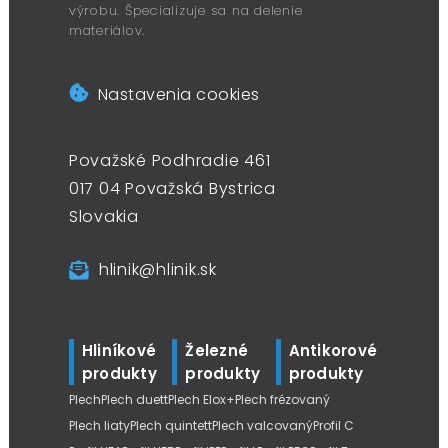
výrobu. Špecializuje sa na delenie
materiálov.
Nastavenia cookies
Považské Podhradie 461
017 04 Považská Bystrica
Slovakia
hlinik@hlinik.sk
Hliníkové
Železné
Antikorové
produkty
produkty
produkty
Plech
Plech duett
Plech Elox+
Plech frézovaný
Plech liaty
Plech quintett
Plech valcovaný
Profil C