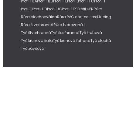
Profil HEA
Profil HEB
Profil IPE
Profil L
Profil PFC
Profil T
Profil U
Profil UB
Profil UC
Profil UPE
Profil UPN
Rúra
Rúra plochooválna
Rúra PVC coated steel tubing
Rúra štvorhranná
Rúra tvarovaná L
Tyč štvorhranná
Tyč šesťhranná
Tyč kruhová
Tyč kruhová liata
Tyč kruhová ťahaná
Tyč plochá
Tyč závitová
Copyright © 2026
IMC Slovakia, s.r.o.
| Internetové stránky od
Pitmedia