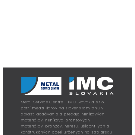
Metal Service Centre - IMC Slovakia s.r.o.
patrí medzi lídrov na slovenskom trhu v
oblasti dodávania a predaja hliníkových
materiálov, hliníkovo-bronzových
materiálov, bronzov, nerezu, ušľachtilých a
konštrukčných ocelí určených na strojársku