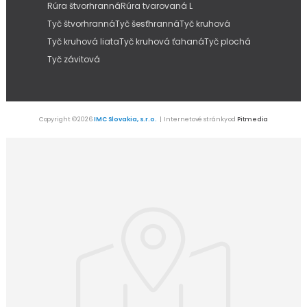
Rúra štvorhranná
Rúra tvarovaná L
Tyč štvorhranná
Tyč šesťhranná
Tyč kruhová
Tyč kruhová liata
Tyč kruhová ťahaná
Tyč plochá
Tyč závitová
Copyright © 2026
IMC Slovakia, s.r.o.
| Internetové stránky od
Pitmedia