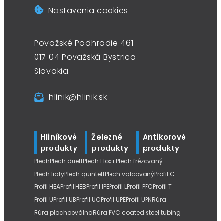
Nastavenia cookies
Považské Podhradie 461
017 04 Považská Bystrica
Slovakia
hlinik@hlinik.sk
Hliníkové
Železné
Antikorové
produkty
produkty
produkty
Plech
Plech duett
Plech Elox+
Plech frézovaný
Plech liaty
Plech quintett
Plech valcovaný
Profil C
Profil HEA
Profil HEB
Profil IPE
Profil L
Profil PFC
Profil T
Profil U
Profil UB
Profil UC
Profil UPE
Profil UPN
Rúra
Rúra plochooválna
Rúra PVC coated steel tubing