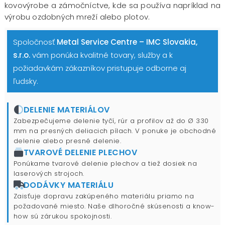
kovovýrobe a zámočníctve, kde sa používa napríklad na
výrobu ozdobných mreží alebo plotov.
Spoločnosť
Metal Service Centre – IMC Slovakia,
s.r.o.
vám ponúka kvalitné tovary, služby a k
požiadavkám zákazníkov pristupuje odborne aj
ľudsky.
DELENIE MATERIÁLOV
Zabezpečujeme delenie tyčí, rúr a profilov až do Ø 330
mm na presných deliacich pílach. V ponuke je obchodné
delenie alebo presné delenie.
TVAROVÉ DELENIE PLECHOV
Ponúkame tvarové delenie plechov a tiež dosiek na
laserových strojoch.
DODÁVKY MATERIÁLU
Zaisťuje dopravu zakúpeného materiálu priamo na
požadované miesto. Naše dlhoročné skúsenosti a know-
how sú zárukou spokojnosti.