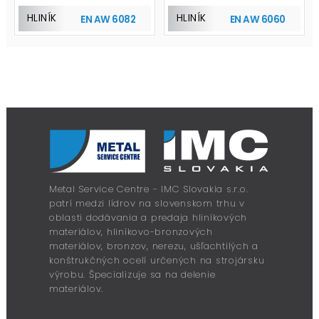
HLINÍK
HLINÍK
EN AW 6082
EN AW 6060
Metal Service Centre - IMC Slovakia s.r.o.
patrí medzi lídrov na slovenskom trhu v
oblasti dodávania a predaja hliníkových
materiálov, hliníkovo-bronzových
materiálov, bronzov, nerezu, ušľachtilých a
konštrukčných ocelí určených na strojársku
výrobu. Špecializuje sa na delenie
materiálov.