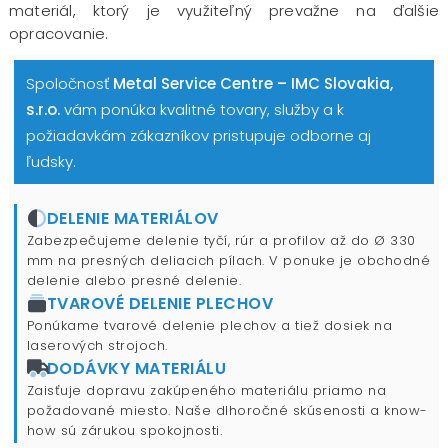
materiál, ktorý je využiteľný prevažne na ďalšie
opracovanie.
Spoločnosť
Metal Service Centre – IMC Slovakia,
s.r.o.
vám ponúka kvalitné tovary, služby a k
požiadavkám zákazníkov pristupuje odborne aj
ľudsky.
DELENIE MATERIÁLOV
Zabezpečujeme delenie tyčí, rúr a profilov až do Ø 330
mm na presných deliacich pílach. V ponuke je obchodné
delenie alebo presné delenie.
TVAROVÉ DELENIE PLECHOV
Ponúkame tvarové delenie plechov a tiež dosiek na
laserových strojoch.
DODÁVKY MATERIÁLU
Zaisťuje dopravu zakúpeného materiálu priamo na
požadované miesto. Naše dlhoročné skúsenosti a know-
how sú zárukou spokojnosti.