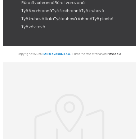
Rúra štvorhranná
Rúra tvarovaná L
Tyč štvorhranná
Tyč šesťhranná
Tyč kruhová
Tyč kruhová liata
Tyč kruhová ťahaná
Tyč plochá
Tyč závitová
Copyright © 2026
IMC Slovakia, s.r.o.
| Internetové stránky od
Pitmedia