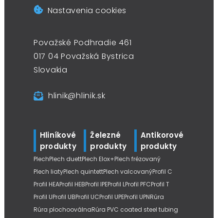
Nastavenia cookies
Považské Podhradie 461
017 04 Považská Bystrica
Slovakia
hlinik@hlinik.sk
Hliníkové
Železné
Antikorové
produkty
produkty
produkty
Plech
Plech duett
Plech Elox+
Plech frézovaný
Plech liaty
Plech quintett
Plech valcovaný
Profil C
Profil HEA
Profil HEB
Profil IPE
Profil L
Profil PFC
Profil T
Profil U
Profil UB
Profil UC
Profil UPE
Profil UPN
Rúra
Rúra plochooválna
Rúra PVC coated steel tubing