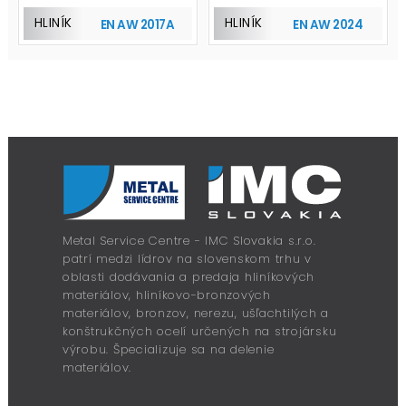
HLINÍK
HLINÍK
EN AW 2017A
EN AW 2024
Metal Service Centre - IMC Slovakia s.r.o.
patrí medzi lídrov na slovenskom trhu v
oblasti dodávania a predaja hliníkových
materiálov, hliníkovo-bronzových
materiálov, bronzov, nerezu, ušľachtilých a
konštrukčných ocelí určených na strojársku
výrobu. Špecializuje sa na delenie
materiálov.