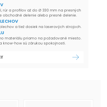
OV
, rúr a profilov až do Ø 330 mm na presných
 je obchodné delenie alebo presné delenie.
PLECHOV
lechov a tiež dosiek na laserových strojoch.
LU
ho materiálu priamo na požadované miesto.
a know-how sú zárukou spokojnosti.
BY