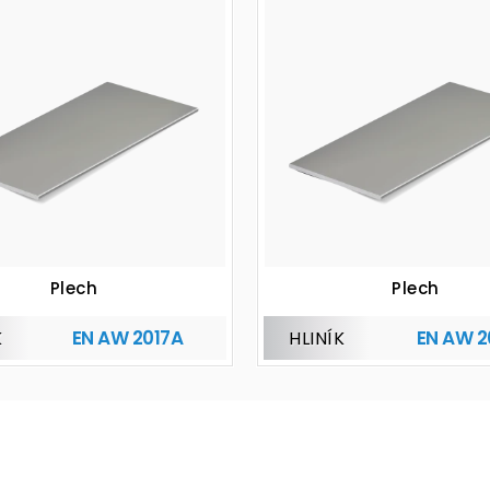
Plech
Plech
EN AW 2017A
EN AW 
K
HLINÍK