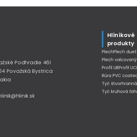
Hliníkové
produkty
Plech
Plech duet
Plech valcovaný
ažské Podhradie 461
Profil UB
Profil UC
04 Považská Bystrica
Rúra PVC coated
vakia
Tyč štvorhranná
Tyč kruhová ťa
hlinik@hlinik.sk