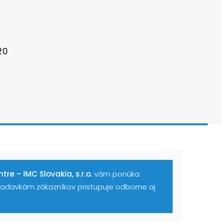
20
tre – IMC Slovakia, s.r.o.
vám ponúka
ožiadavkám zákazníkov pristupuje odborne aj