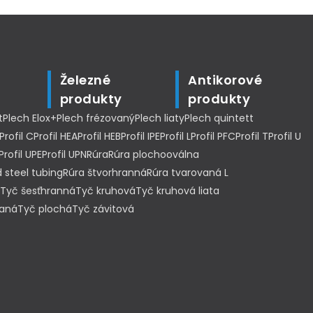
Železné
Antikorové
produkty
produkty
t
Plech Elox+
Plech frézovaný
Plech liaty
Plech quintett
Profil C
Profil HEA
Profil HEB
Profil IPE
Profil L
Profil PFC
Profil T
Profil U
Profil UPE
Profil UPN
Rúra
Rúra plochooválna
 steel tubing
Rúra štvorhranná
Rúra tvarovaná L
Tyč šesťhranná
Tyč kruhová
Tyč kruhová liata
haná
Tyč plochá
Tyč závitová