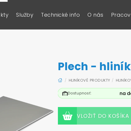
kty
Služby
Technické info
O nás
Pracovn
Plech - hliní
HLINÍKOVÉ PRODUKTY
HLINÍK
na d
Dostupnosť:
VLOŽIŤ DO KOŠÍKA