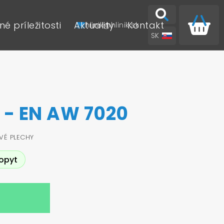
é príležitosti
Aktuality
Kontakt
hlinik@hlinik.sk
SK
EN
k - EN AW 7020
OVÉ PLECHY
opyt