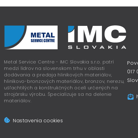
Metal Service Centre - IMC Slovakia s.r.o. patrí
Pov
medzi lídrov na slovenskom trhu v oblasti
017 
dodávania a predaja hliníkových materiálov,
Slo
hliníkovo-bronzových materiálov, bronzov, nerezu,
ušľachtilých a konštrukčných ocelí určených na
strojársku výrobu. Špecializuje sa na delenie
materiálov.
Nastavenia cookies