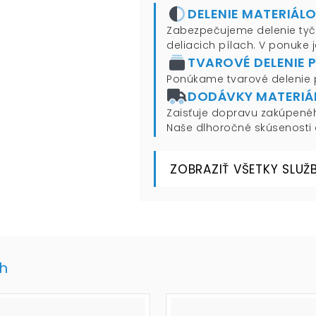
DELENIE MATERIÁL
Zabezpečujeme delenie tyčí
deliacich pílach. V ponuke
TVAROVÉ DELENIE 
Ponúkame tvarové delenie p
DODÁVKY MATERIÁ
Zaisťuje dopravu zakúpené
Naše dlhoročné skúsenosti 
ZOBRAZIŤ VŠETKY SLUŽ
ch