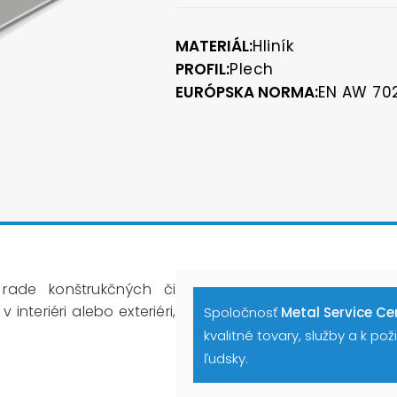
MATERIÁL:
Hliník
PROFIL:
Plech
EURÓPSKA NORMA:
EN AW 70
 rade konštrukčných či
nteriéri alebo exteriéri,
Spoločnosť
Metal Service Cen
kvalitné tovary, služby a k p
ľudsky.