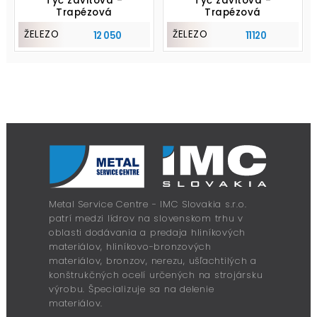
Tyč závitová -
Tyč závitová -
Trapézová
Trapézová
ŽELEZO
ŽELEZO
12 050
11120
Metal Service Centre - IMC Slovakia s.r.o.
patrí medzi lídrov na slovenskom trhu v
oblasti dodávania a predaja hliníkových
materiálov, hliníkovo-bronzových
materiálov, bronzov, nerezu, ušľachtilých a
konštrukčných ocelí určených na strojársku
výrobu. Špecializuje sa na delenie
materiálov.