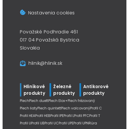
Nastavenia cookies
Považské Podhradie 461
017 04 Považská Bystrica
Slovakia
hlinik@hlinik.sk
Hliníkové
Železné
Antikorové
produkty
produkty
produkty
Plech
Plech duett
Plech Elox+
Plech frézovaný
Plech liaty
Plech quintett
Plech valcovaný
Profil C
Profil HEA
Profil HEB
Profil IPE
Profil L
Profil PFC
Profil T
Profil U
Profil UB
Profil UC
Profil UPE
Profil UPN
Rúra