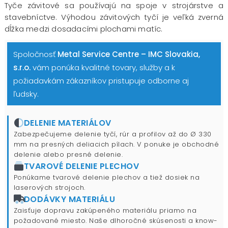
Tyče závitové sa používajú na spoje v strojárstve a
stavebníctve. Výhodou závitových tyčí je veľká zverná
dĺžka medzi dosadacími plochami matíc.
Spoločnosť
Metal Service Centre – IMC Slovakia,
s.r.o.
vám ponúka kvalitné tovary, služby a k
požiadavkám zákazníkov pristupuje odborne aj
ľudsky.
DELENIE MATERIÁLOV
Zabezpečujeme delenie tyčí, rúr a profilov až do Ø 330
mm na presných deliacich pílach. V ponuke je obchodné
delenie alebo presné delenie.
TVAROVÉ DELENIE PLECHOV
Ponúkame tvarové delenie plechov a tiež dosiek na
laserových strojoch.
DODÁVKY MATERIÁLU
Zaisťuje dopravu zakúpeného materiálu priamo na
požadované miesto. Naše dlhoročné skúsenosti a know-