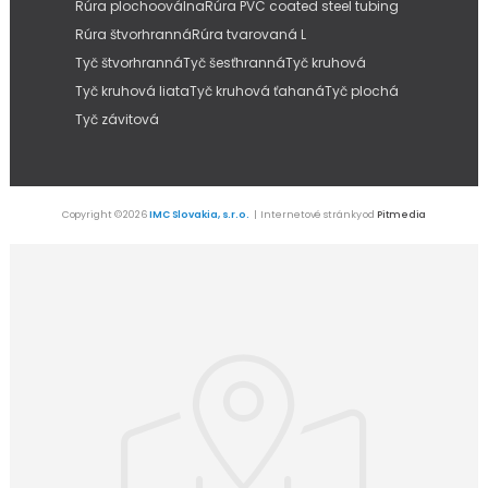
Rúra plochooválna
Rúra PVC coated steel tubing
Rúra štvorhranná
Rúra tvarovaná L
Tyč štvorhranná
Tyč šesťhranná
Tyč kruhová
Tyč kruhová liata
Tyč kruhová ťahaná
Tyč plochá
Tyč závitová
Copyright © 2026
IMC Slovakia, s.r.o.
| Internetové stránky od
Pitmedia