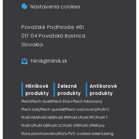
Nastavenia cookies
Považské Podhradie 461
017 04 Považská Bystrica
Slovakia
hlinik@hlinik.sk
Hliníkové
Železné
Antikorové
produkty
produkty
produkty
Plech
Plech duett
Plech Elox+
Plech frézovaný
Plech liaty
Plech quintett
Plech valcovaný
Profil C
Profil HEA
Profil HEB
Profil IPE
Profil L
Profil PFC
Profil T
Profil U
Profil UB
Profil UC
Profil UPE
Profil UPN
Rúra
Rúra plochooválna
Rúra PVC coated steel tubing