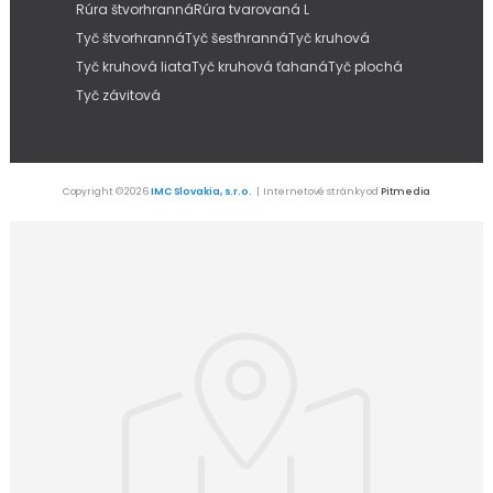
Rúra štvorhranná
Rúra tvarovaná L
Tyč štvorhranná
Tyč šesťhranná
Tyč kruhová
Tyč kruhová liata
Tyč kruhová ťahaná
Tyč plochá
Tyč závitová
Copyright © 2026
IMC Slovakia, s.r.o.
| Internetové stránky od
Pitmedia