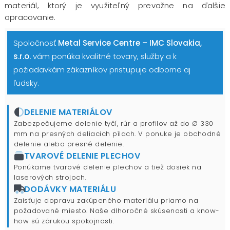
materiál, ktorý je využiteľný prevažne na ďalšie
opracovanie.
Spoločnosť
Metal Service Centre – IMC Slovakia,
s.r.o.
vám ponúka kvalitné tovary, služby a k
požiadavkám zákazníkov pristupuje odborne aj
ľudsky.
DELENIE MATERIÁLOV
Zabezpečujeme delenie tyčí, rúr a profilov až do Ø 330
mm na presných deliacich pílach. V ponuke je obchodné
delenie alebo presné delenie.
TVAROVÉ DELENIE PLECHOV
Ponúkame tvarové delenie plechov a tiež dosiek na
laserových strojoch.
DODÁVKY MATERIÁLU
Zaisťuje dopravu zakúpeného materiálu priamo na
požadované miesto. Naše dlhoročné skúsenosti a know-
how sú zárukou spokojnosti.