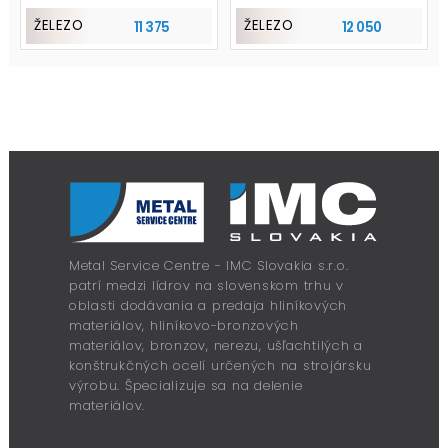
ŽELEZO
ŽELEZO
11 375
12 050
Metal Service Centre - IMC Slovakia s.r.o.
patrí medzi lídrov na slovenskom trhu v
oblasti dodávania a predaja hliníkových
materiálov, hliníkovo-bronzových
materiálov, bronzov, nerezu, ušľachtilých a
konštrukčných ocelí určených na strojársku
výrobu. Špecializuje sa na delenie
materiálov.