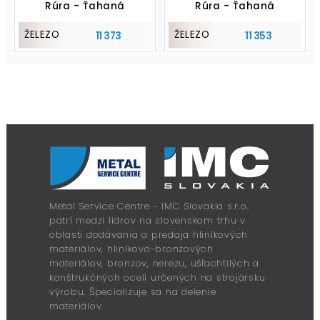
Rúra - Ťahaná
Rúra - Ťahaná
ŽELEZO
ŽELEZO
11 373
11 353
Metal Service Centre - IMC Slovakia s.r.o.
patrí medzi lídrov na slovenskom trhu v
oblasti dodávania a predaja hliníkových
materiálov, hliníkovo-bronzových
materiálov, bronzov, nerezu, ušľachtilých a
konštrukčných ocelí určených na strojársku
výrobu. Špecializuje sa na delenie
materiálov.