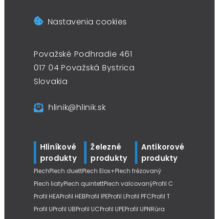
Nastavenia cookies
Považské Podhradie 461
017 04 Považská Bystrica
Slovakia
hlinik@hlinik.sk
Hliníkové
Železné
Antikorové
produkty
produkty
produkty
Plech
Plech duett
Plech Elox+
Plech frézovaný
Plech liaty
Plech quintett
Plech valcovaný
Profil C
Profil HEA
Profil HEB
Profil IPE
Profil L
Profil PFC
Profil T
Profil U
Profil UB
Profil UC
Profil UPE
Profil UPN
Rúra