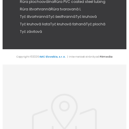
Rúra plochooválna
Rúra PVC coated steel tubing
Rúra štvorhranná
Rúra tvarovaná L
Tyč štvorhranná
Tyč šesťhranná
Tyč kruhová
Tyč kruhová liata
Tyč kruhová ťahaná
Tyč plochá
Tyč závitová
Copyright © 2026
IMC Slovakia, s.r.o.
| Internetové stránky od
Pitmedia